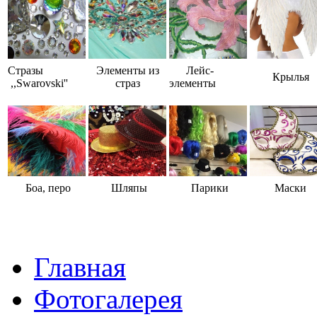
Стразы
Элементы из
Лейс-
Крылья
,,Swarovski''
страз
элементы
Боа, перо
Шляпы
Парики
Маски
Главная
Фотогалерея